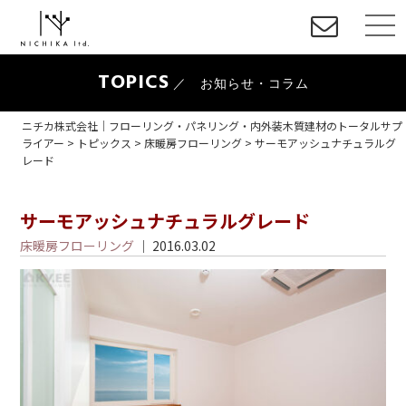
TOPICS
／ お知らせ・コラム
ニチカ株式会社｜フローリング・パネリング・内外装木質建材のトータルサプ
ライアー
>
トピックス
>
床暖房フローリング
>
サーモアッシュナチュラルグ
レード
サーモアッシュナチュラルグレード
床暖房フローリング
｜ 2016.03.02