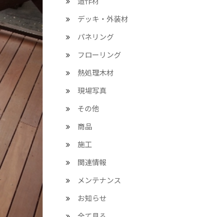
造作材
デッキ・外装材
パネリング
フローリング
熱処理木材
現場写真
その他
商品
施工
関連情報
メンテナンス
お知らせ
全て見る